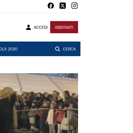
ACCEDI
ABBONATI
OLA 2030
CERCA