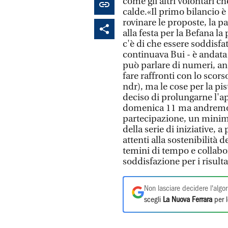
come gli altri volontari 
calde.«Il primo bilancio 
rovinare le proposte, la p
alla festa per la Befana l
c'è di che essere soddisfat
continuava Bui - è andata
può parlare di numeri, an
fare raffronti con lo scor
ndr), ma le cose per la 
deciso di prolungarne l'a
domenica 11 ma andremo a
partecipazione, un minimo
della serie di iniziative, a
attenti alla sostenibilità 
temini di tempo e collabo
soddisfazione per i risulta
Non lasciare decidere l'algor
scegli
La Nuova Ferrara
per l