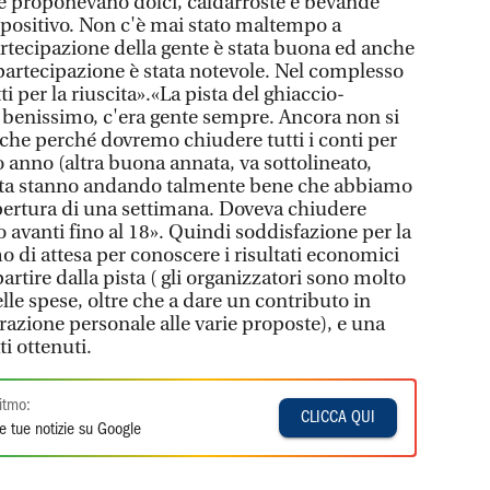
che proponevano dolci, caldarroste e bevande
è positivo. Non c'è mai stato maltempo a
artecipazione della gente è stata buona ed anche
a partecipazione è stata notevole. Nel complesso
ti per la riuscita».«La pista del ghiaccio-
 benissimo, c'era gente sempre. Ancora non si
che perché dovremo chiudere tutti i conti per
so anno (altra buona annata, va sottolineato,
pista stanno andando talmente bene che abbiamo
pertura di una settimana. Doveva chiudere
vanti fino al 18». Quindi soddisfazione per la
 di attesa per conoscere i risultati economici
 partire dalla pista ( gli organizzatori sono molto
delle spese, oltre che a dare un contributo in
razione personale alle varie proposte), e una
ti ottenuti.
itmo:
CLICCA QUI
e tue notizie su Google