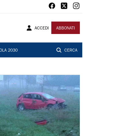
ACCEDI
ABBONATI
OLA 2030
CERCA