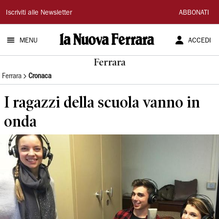
La
Iscriviti alle Newsletter
ABBONATI
Nuova
MENU
ACCEDI
Ferrara
Ferrara
Ferrara
Cronaca
I ragazzi della scuola vanno in
onda