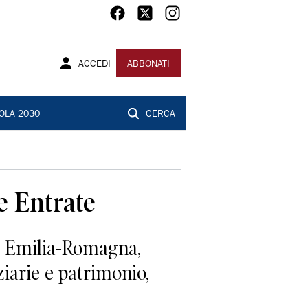
ACCEDI
ABBONATI
OLA 2030
CERCA
e Entrate
ne Emilia-Romagna,
ziarie e patrimonio,