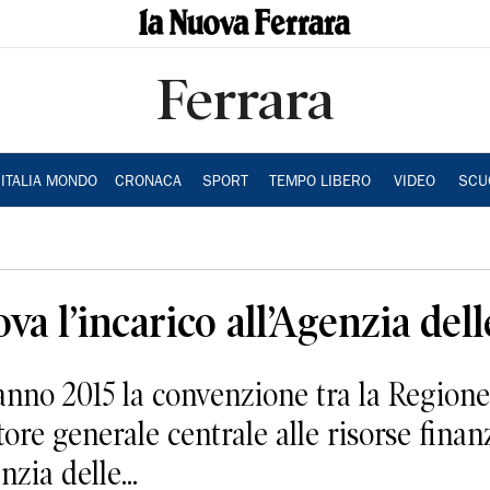
Ferrara
ITALIA MONDO
CRONACA
SPORT
TEMPO LIBERO
VIDEO
SCU
a l’incarico all’Agenzia dell
anno 2015 la convenzione tra la Regio
tore generale centrale alle risorse finan
zia delle...