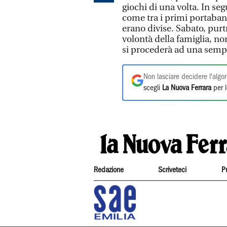
giochi di una volta. In seg
come tra i primi portaband
erano divise. Sabato, pur
volontà della famiglia, no
si procederà ad una sempl
Non lasciare decidere l'algor
scegli
La Nuova Ferrara
per l
Redazione
Scriveteci
P