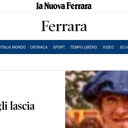
Ferrara
ITALIA MONDO
CRONACA
SPORT
TEMPO LIBERO
VIDEO
SCU
i lascia