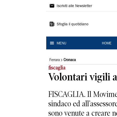
La
Iscriviti alle Newsletter
Nuova
Ferrara
Sfoglia il quotidiano
MENU
HOME
Ferrara
Cronaca
fiscaglia
Volontari vigili 
FISCAGLIA. Il Moviment
sindaco ed all’assessor
sono venute a creare neg