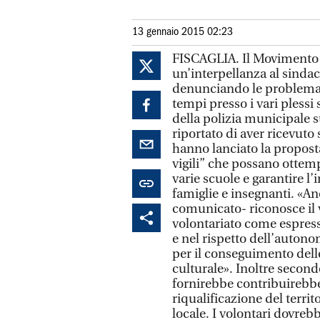
13 gennaio 2015 02:23
FISCAGLIA. Il Movimento 5
un’interpellanza al sindac
denunciando le problemati
tempi presso i vari plessi 
della polizia municipale s
riportato di aver ricevuto 
hanno lanciato la propost
vigili” che possano ottemp
varie scuole e garantire l’
famiglie e insegnanti. «An
comunicato- riconosce il va
volontariato come espress
e nel rispetto dell’autono
per il conseguimento delle 
culturale». Inoltre second
fornirebbe contribuirebbe
riqualificazione del terri
locale. I volontari dovre