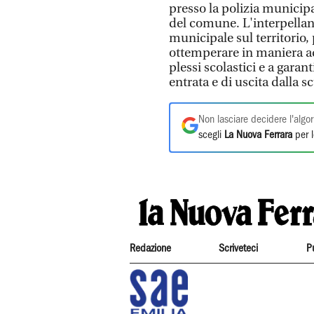
presso la polizia municipa
del comune. L'interpellanz
municipale sul territorio
ottemperare in maniera ad
plessi scolastici e a garant
entrata e di uscita dalla s
Non lasciare decidere l'algor
scegli
La Nuova Ferrara
per l
Redazione
Scriveteci
P