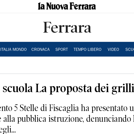
Ferrara
ITALIA MONDO
CRONACA
SPORT
TEMPO LIBERO
VIDEO
SCU
a scuola La proposta dei grill
o 5 Stelle di Fiscaglia ha presentato u
e alla pubblica istruzione, denunciando
li...