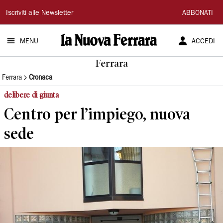
La
Iscriviti alle Newsletter
ABBONATI
Nuova
MENU
ACCEDI
Ferrara
Ferrara
Ferrara
Cronaca
delibere di giunta
Centro per l’impiego, nuova
sede