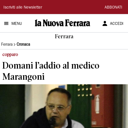
La
Iscriviti alle Newsletter
ABBONATI
Nuova
MENU
ACCEDI
Ferrara
Ferrara
Ferrara
Cronaca
copparo
Domani l’addio al medico
Marangoni