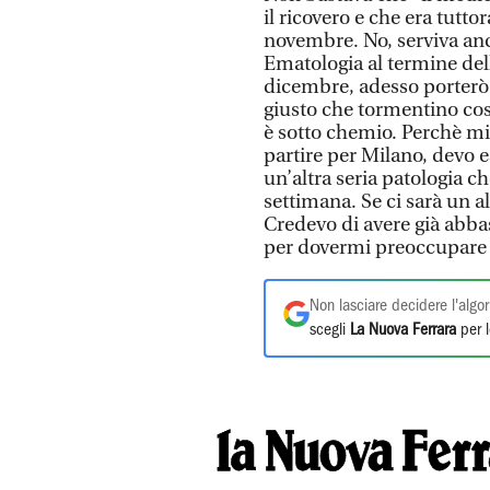
il ricovero e che era tutto
novembre. No, serviva anch
Ematologia al termine del
dicembre, adesso porterò
giusto che tormentino cos
è sotto chemio. Perchè m
partire per Milano, devo e
un’altra seria patologia ch
settimana. Se ci sarà un a
Credevo di avere già abb
per dovermi preoccupare
Non lasciare decidere l'algor
scegli
La Nuova Ferrara
per l