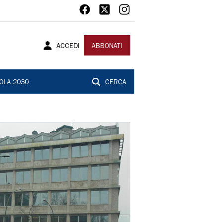
ACCEDI
ABBONATI
OLA 2030
CERCA