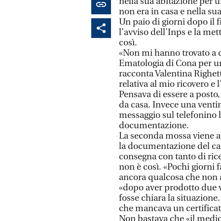
nella sua abitazione per un
non era in casa e nella sua
Un paio di giorni dopo il 
l’avviso dell’Inps e la me
così.
«Non mi hanno trovato a ca
Ematologia di Cona per un
racconta Valentina Righet
relativa al mio ricovero e l
Pensava di essere a posto, 
da casa. Invece una ventin
messaggio sul telefonino l
documentazione.
La seconda mossa viene aff
la documentazione del caso 
consegna con tanto di ric
non è così. «Pochi giorni 
ancora qualcosa che non 
«dopo aver prodotto due v
fosse chiara la situazione
che mancava un certificat
Non bastava che «il medico