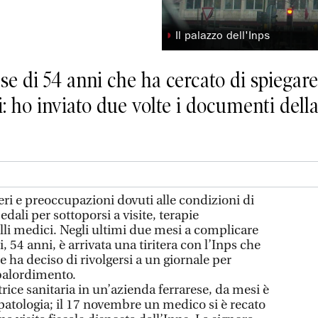
◗
Il palazzo dell'Inps
ese di 54 anni che ha cercato di spiegare
i: ho inviato due volte i documenti del
eri e preoccupazioni dovuti alle condizioni di
edali per sottoporsi a visite, terapie
li medici. Negli ultimi due mesi a complicare
i, 54 anni, è arrivata una tiritera con l’Inps che
e ha deciso di rivolgersi a un giornale per
balordimento.
trice sanitaria in un’azienda ferrarese, da mesi è
patologia; il 17 novembre un medico si è recato