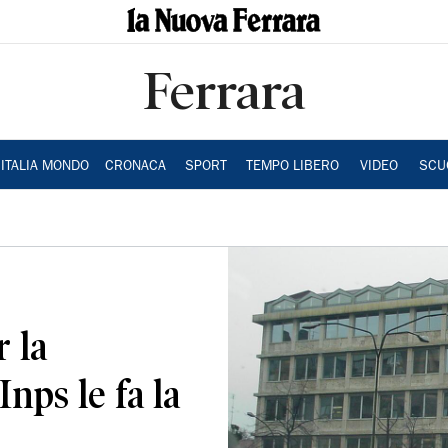
Ferrara
ITALIA MONDO
CRONACA
SPORT
TEMPO LIBERO
VIDEO
SCU
r la
Inps le fa la