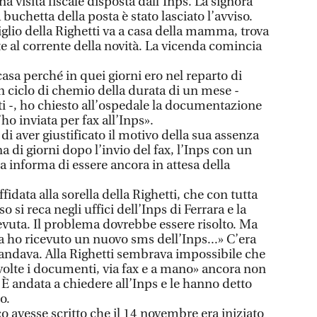
a visita fiscale disposta dall’Inps. La signora
 buchetta della posta è stato lasciato l’avviso.
figlio della Righetti va a casa della mamma, trova
tte al corrente della novità. La vicenda comincia
sa perché in quei giorni ero nel reparto di
 ciclo di chemio della durata di un mese -
ti -, ho chiesto all’ospedale la documentazione
’ho inviata per fax all’Inps».
di aver giustificato il motivo della sua assenza
a di giorni dopo l’invio del fax, l’Inps con un
a informa di essere ancora in attesa della
idata alla sorella della Righetti, che con tutta
si reca negli uffici dell’Inps di Ferrara e la
evuta. Il problema dovrebbe essere risolto. Ma
fa ho ricevuto un nuovo sms dell’Inps...» C’era
andava. Alla Righetti sembrava impossibile che
olte i documenti, via fax e a mano» ancora non
. È andata a chiedere all’Inps e le hanno detto
o.
 avesse scritto che il 14 novembre era iniziato