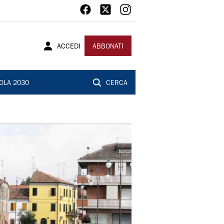
ACCEDI
ABBONATI
OLA 2030
CERCA