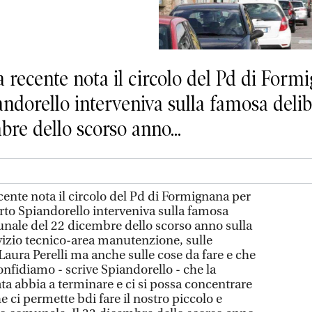
cente nota il circolo del Pd di Formi
ndorello interveniva sulla famosa delib
re dello scorso anno...
te nota il circolo del Pd di Formignana per
rto Spiandorello interveniva sulla famosa
unale del 22 dicembre dello scorso anno sulla
rvizio tecnico-area manutenzione, sulle
Laura Perelli ma anche sulle cose da fare e che
Confidiamo - scrive Spiandorello - che la
ata abbia a terminare e ci si possa concentrare
he ci permette bdi fare il nostro piccolo e