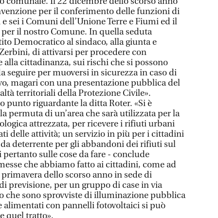
o comunale. Il 22 dicembre dello scorso anno
enzione per il conferimento delle funzioni di
i e sei i Comuni dell’Unione Terre e Fiumi ed il
e per il nostro Comune. In quella seduta
to Democratico al sindaco, alla giunta e
erbini, di attivarsi per procedere con
alla cittadinanza, sui rischi che si possono
 seguire per muoversi in sicurezza in caso di
rovo, magari con una presentazione pubblica del
ltà territoriali della Protezione Civile».
o punto riguardante la ditta Roter. «Si è
a permuta di un’area che sarà utilizzata per la
ologica attrezzata, per ricevere i rifiuti urbani
i delle attività; un servizio in più per i cittadini
a deterrente per gli abbandoni dei rifiuti sul
 pertanto sulle cose da fare - conclude
omesse che abbiamo fatto ai cittadini, come ad
a primavera dello scorso anno in sede di
di previsione, per un gruppo di case in via
ro che sono sprovviste di illuminazione pubblica
e alimentati con pannelli fotovoltaici si può
 quel tratto».