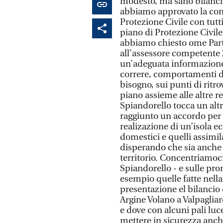
modesto, ma sano bilanci
abbiamo approvato la conv
Protezione Civile con tutt
piano di Protezione Civil
abbiamo chiesto ome Parti
all’assessore competente Z
un’adeguata informazione 
correre, comportamenti da
bisogno, sui punti di rit
piano assieme alle altre rea
Spiandorello tocca un altr
raggiunto un accordo per l
realizazione di un’isola ec
domestici e quelli assimilat
disperando che sia anche d
territorio. Concentriamoci
Spiandorello - e sulle pr
esempio quelle fatte nell
presentazione el bilancio 
Argine Volano a Valpaglia
e dove con alcuni pali luc
mettere in sicurezza anche