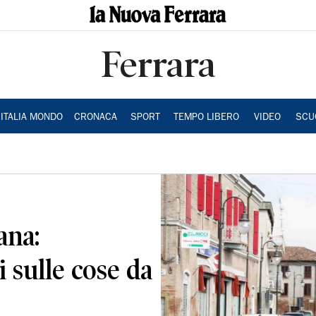
Ferrara
ITALIA MONDO
CRONACA
SPORT
TEMPO LIBERO
VIDEO
SCU
ana:
 sulle cose da