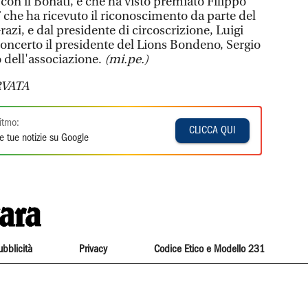
 con il Bonati, e che ha visto premiato Filippo
 che ha ricevuto il riconoscimento da parte del
razi, e dal presidente di circoscrizione, Luigi
concerto il presidente del Lions Bondeno, Sergio
o dell'associazione.
(mi.pe.)
VATA
itmo:
CLICCA QUI
e tue notizie su Google
ubblicità
Privacy
Codice Etico e Modello 231