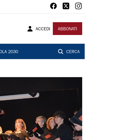
ACCEDI
ABBONATI
OLA 2030
CERCA