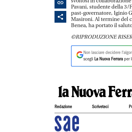
svoltosi in collaborazione
Pavani, studente della 3/F
past-governatore, Iginio G
Masironi. Al termine del 
Benea, ha portato il salut
©RIPRODUZIONE RISER
Non lasciare decidere l'algor
scegli
La Nuova Ferrara
per l
Redazione
Scriveteci
P