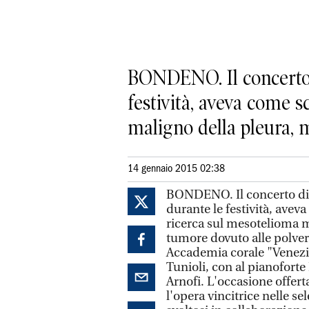
BONDENO. Il concerto 
festività, aveva come s
maligno della pleura, m
14 gennaio 2015 02:38
BONDENO. Il concerto di 
durante le festività, avev
ricerca sul mesotelioma m
tumore dovuto alle polveri
Accademia corale "Venezia
Tunioli, con al pianoforte 
Arnofi. L'occasione offert
l'opera vincitrice nelle s