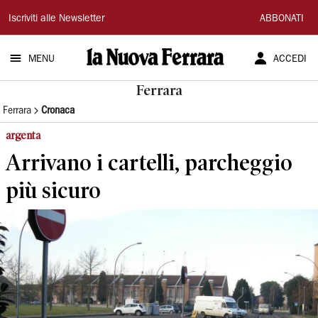
La
Iscriviti alle Newsletter
ABBONATI
Nuova
MENU
ACCEDI
Ferrara
Ferrara
Ferrara
Cronaca
argenta
Arrivano i cartelli, parcheggio
più sicuro