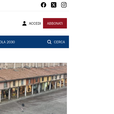
ACCEDI
ABBONATI
OLA 2030
CERCA