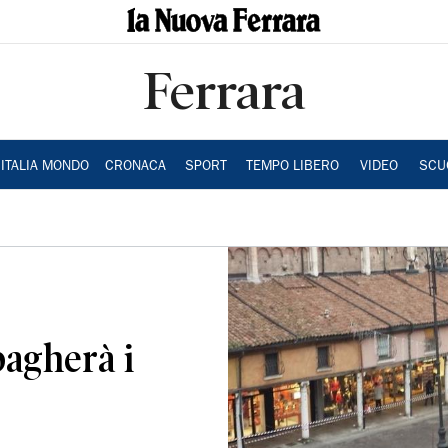
Ferrara
ITALIA MONDO
CRONACA
SPORT
TEMPO LIBERO
VIDEO
SCU
pagherà i