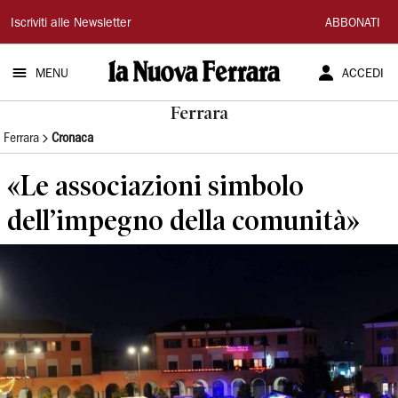
La
Iscriviti alle Newsletter
ABBONATI
Nuova
MENU
ACCEDI
Ferrara
Ferrara
Ferrara
Cronaca
«Le associazioni simbolo
dell’impegno della comunità»