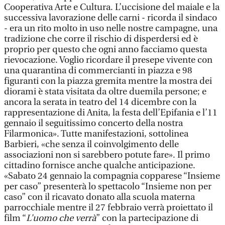
Cooperativa Arte e Cultura. L’uccisione del maiale e la
successiva lavorazione delle carni - ricorda il sindaco
- era un rito molto in uso nelle nostre campagne, una
tradizione che corre il rischio di disperdersi ed è
proprio per questo che ogni anno facciamo questa
rievocazione. Voglio ricordare il presepe vivente con
una quarantina di commercianti in piazza e 98
figuranti con la piazza gremita mentre la mostra dei
diorami è stata visitata da oltre duemila persone; e
ancora la serata in teatro del 14 dicembre con la
rappresentazione di Anita, la festa dell’Epifania e l’11
gennaio il seguitissimo concerto della nostra
Filarmonica». Tutte manifestazioni, sottolinea
Barbieri, «che senza il coinvolgimento delle
associazioni non si sarebbero potute fare». Il primo
cittadino fornisce anche qualche anticipazione.
«Sabato 24 gennaio la compagnia copparese “Insieme
per caso” presenterà lo spettacolo “Insieme non per
caso” con il ricavato donato alla scuola materna
parrocchiale mentre il 27 febbraio verrà proiettato il
film “
L’uomo che verrà
” con la partecipazione di