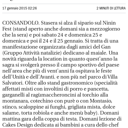
17 gennaio 2015 02:26
2 MINUTI DI LETTURA
CONSANDOLO. Stasera si alza il sipario sul Ninin
Fest (stand aperto anche domani sia a mezzogiorno
che la sera) e poi sabato 24 e domenica 25 e
domenica e poi il 24 e il 25 gennaio. Si tratta di una
manifestazione organizzata dagli amici del Gan
(Gruppo Attività natalizie) dedicano al maiale. Una
novità riguarda la location in quanto quest’anno la
sagra si svolgerà presso il campo sportivo del paese
nell'area che più di vent'anni fa ospitava le feste
dell'Unità e dell'Avanti. e non più nel parco di Villa
Salvatori. Oltre allo stand gastronomico (specialità
affettati misti con involtini di porro e pancetta,
garganelli al ragùmaccheroncini al torchio alla
montanara, cotechino con purè o con Montasio,
stinco, scaloppine ai funghi, grigliata mista, dolce
salame, torta robiola e anche menù baby). Domani
mattina gara della coppa di testa. Domani lezione di
Cakes Design dedicata ai bambini a cura dello chef