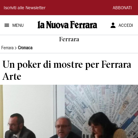
La
Iscriviti alle Newsletter
ABBONATI
Nuova
MENU
ACCEDI
Ferrara
Ferrara
Ferrara
Cronaca
Un poker di mostre per Ferrara
Arte