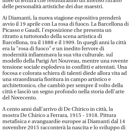
linee di lettura che restituiranno un intenso ritratto
delle personalità artistiche dei due maestri.
Ai Diamanti, la nuova stagione espositiva prenderà
avvio il 19 aprile con La rosa di fuoco. La Barcellona di
Picasso e Gaudí, l'esposizione che presenta un
ritratto a tuttotondo della scena artistica di
Barcellona, tra il 1888 e il 1909. In quegli anni la città
era la "rosa di fuoco" e un inedito fervore di
modernità infiammava la sua vita culturale, sul
modello della Parigi Art Nouveau, mentre una rovente
tensione sociale esplodeva in conflitti e attentati. Una
focosa e colorata schiera di talenti diede allora vita ad
una straordinaria fioritura in campo artistico e
architettonico, che cambiò per sempre il volto della
città e lasciò un segno profondo nella storia dell'arte
del Novecento.
A cento anni dall'arrivo di De Chirico in città, la
mostra De Chirico a Ferrara, 1915 - 1918. Pittura
metafisica e avanguardie europee ai Diamanti dal 14
novembre 2015 racconterà la nascita e lo sviluppo di