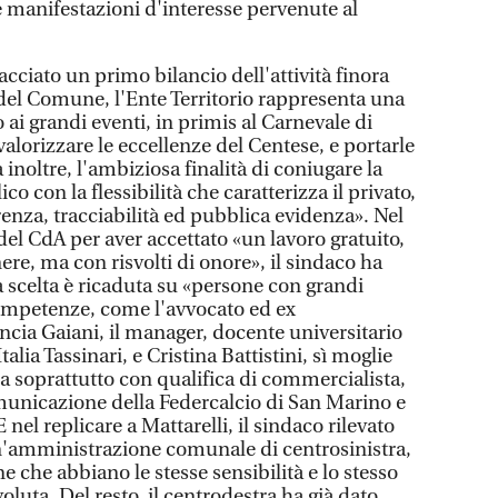
 le manifestazioni d'interesse pervenute al
acciato un primo bilancio dell'attività finora
o del Comune, l'Ente Territorio rappresenta una
 ai grandi eventi, in primis al Carnevale di
lorizzare le eccellenze del Centese, e portarle
a inoltre, l'ambiziosa finalità di coniugare la
co con la flessibilità che caratterizza il privato,
enza, tracciabilità ed pubblica evidenza». Nel
el CdA per aver accettato «un lavoro gratuito,
ere, ma con risvolti di onore», il sindaco ha
la scelta è ricaduta su «persone con grandi
competenze, come l'avvocato ed ex
ncia Gaiani, il manager, docente universitario
alia Tassinari, e Cristina Battistini, sì moglie
a soprattutto con qualifica di commercialista,
municazione della Federcalcio di San Marino e
nel replicare a Mattarelli, il sindaco rilevato
n'amministrazione comunale di centrosinistra,
 che abbiano le stesse sensibilità e lo stesso
voluta. Del resto, il centrodestra ha già dato