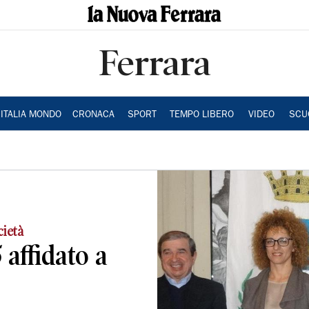
Ferrara
ITALIA MONDO
CRONACA
SPORT
TEMPO LIBERO
VIDEO
SCU
cietà
 affidato a