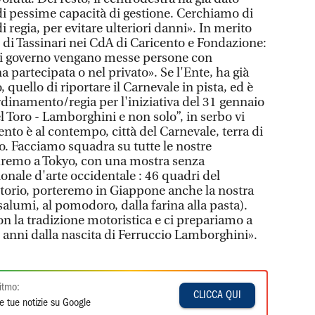
i pessime capacità di gestione. Cerchiamo di
di regia, per evitare ulteriori danni». In merito
 di Tassinari nei CdA di Caricento e Fondazione:
 di governo vengano messe persone con
 partecipata o nel privato». Se l'Ente, ha già
, quello di riportare il Carnevale in pista, ed è
ordinamento/regia per l'iniziativa del 31 gennaio
l Toro - Lamborghini e non solo”, in serbo vi
ento è al contempo, città del Carnevale, terra di
o. Facciamo squadra su tutte le nostre
ndremo a Tokyo, con una mostra senza
nale d'arte occidentale : 46 quadri del
itorio, porteremo in Giappone anche la nostra
alumi, al pomodoro, dalla farina alla pasta).
 la tradizione motoristica e ci prepariamo a
0 anni dalla nascita di Ferruccio Lamborghini».
itmo:
CLICCA QUI
e tue notizie su Google