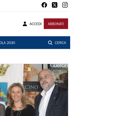
ACCEDI
ABBONATI
OLA 2030
CERCA