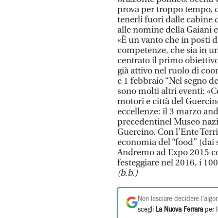
prova per troppo tempo, d
tenerli fuori dalle cabine 
alle nomine della Gaiani e
«È un vanto che in posti
competenze, che sia in una
centrato il primo obiettivo
già attivo nel ruolo di co
e 1 febbraio “Nel segno de
sono molti altri eventi: «C
motori e città del Guercin
eccellenze: il 3 marzo a
precedentinel Museo nazio
Guercino. Con l'Ente Terr
economia del “food” (dai s
Andremo ad Expo 2015 con
festeggiare nel 2016, i 10
(b.b.)
Non lasciare decidere l'algor
scegli
La Nuova Ferrara
per l