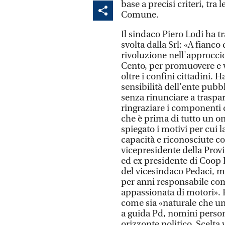
base a precisi criteri, tra
Comune.
Il sindaco Piero Lodi ha tr
svolta dalla Srl: «A fianc
rivoluzione nell'approccio
Cento, per promuovere e va
oltre i confini cittadini. H
sensibilità dell’ente pubbli
senza rinunciare a traspar
ringraziare i componenti d
che è prima di tutto un on
spiegato i motivi per cui 
capacità e riconosciute 
vicepresidente della Provi
ed ex presidente di Coop It
del vicesindaco Pedaci, m
per anni responsabile co
appassionata di motori». E 
come sia «naturale che u
a guida Pd, nomini persone
orizzonte politico. Scelta 