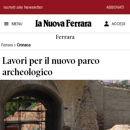
La
Iscriviti alle Newsletter
ABBONATI
Nuova
MENU
ACCEDI
Ferrara
Ferrara
Ferrara
Cronaca
Lavori per il nuovo parco
archeologico