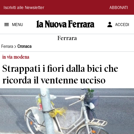
La
Iscriviti alle Newsletter
ABBONATI
Nuova
MENU
ACCEDI
Ferrara
Ferrara
Ferrara
Cronaca
in via modena
Strappati i fiori dalla bici che
ricorda il ventenne ucciso