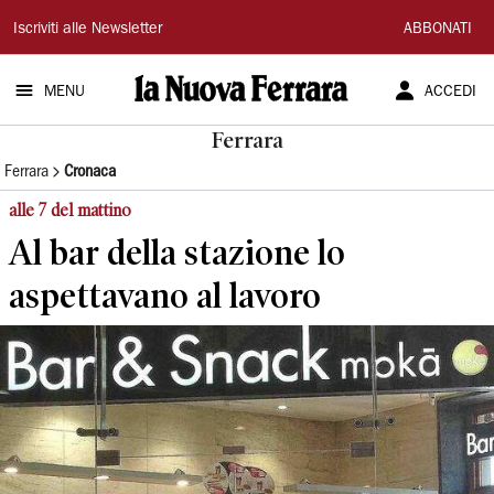
La
Iscriviti alle Newsletter
ABBONATI
Nuova
MENU
ACCEDI
Ferrara
Ferrara
Ferrara
Cronaca
alle 7 del mattino
Al bar della stazione lo
aspettavano al lavoro