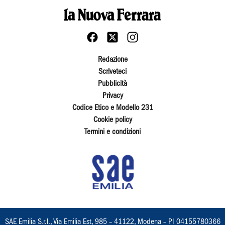
Redazione
Scriveteci
Pubblicità
Privacy
Codice Etico e Modello 231
Cookie policy
Termini e condizioni
SAE Emilia S.r.l., Via Emilia Est, 985 – 41122, Modena – PI 04155780366