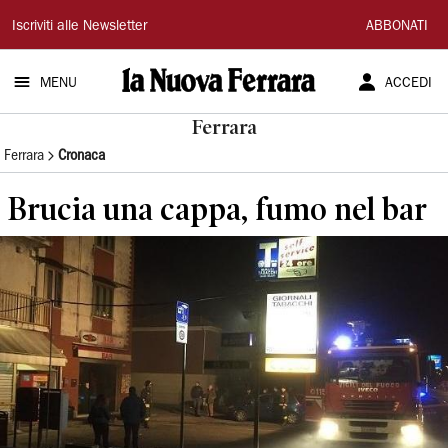
La
Iscriviti alle Newsletter
ABBONATI
Nuova
MENU
ACCEDI
Ferrara
Ferrara
Ferrara
Cronaca
Brucia una cappa, fumo nel bar