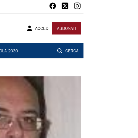
ACCEDI
ABBONATI
OLA 2030
CERCA