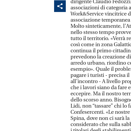
dirigente Claudio Fedozzi,
associazioni di categoria ai
Work&Service vincitrice del
associazione temporanea d
Molto sinteticamente, l’At
nello stesso tempo provved
tutto il territorio. «Verrà
così come in zona Galattic
continua il primo cittadin
prevedono la creazione di 
arredo urbano, riordino co
esempio». Quale il probl
pagare i turisti - precisa
all’incontro - A livello p
che i lavori siano da fare 
eccepire. Ma il nostro terr
dello scorso anno. Bisogner
Lidi, non “tassare” chi lo 
Confesercenti. «Le nostre 
Spina, dove non ci sarà la 
considerato che sulla sabb
i titolari degli stabilime