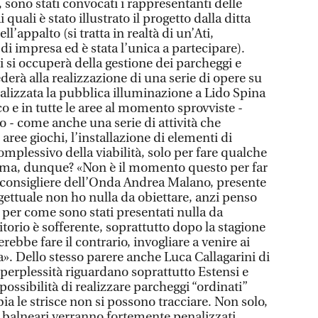
 sono stati convocati i rappresentanti delle
 quali è stato illustrato il progetto dalla ditta
l’appalto (si tratta in realtà di un’Ati,
i impresa ed è stata l’unica a partecipare).
i si occuperà della gestione dei parcheggi e
erà alla realizzazione di una serie di opere su
 realizzata la pubblica illuminazione a Lido Spina
o e in tutte le aree al momento sprovviste -
o - come anche una serie di attività che
aree giochi, l’installazione di elementi di
mplessivo della viabilità, solo per fare qualche
ema, dunque? «Non è il momento questo per far
 il consigliere dell’Onda Andrea Malano, presente
rogettuale non ho nulla da obiettare, anzi penso
e per come sono stati presentati nulla da
itorio è sofferente, soprattutto dopo la stagione
ebbe fare il contrario, invogliare a venire ai
fa». Dello stesso parere anche Luca Callagarini di
perplessità riguardano soprattutto Estensi e
possibilità di realizzare parcheggi “ordinati”
ia le strisce non si possono tracciare. Non solo,
nti balneari verranno fortemente penalizzati