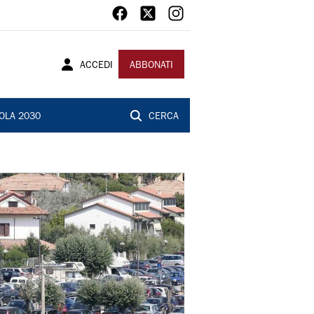
ACCEDI
ABBONATI
OLA 2030
CERCA