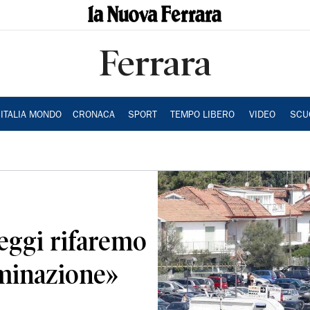
Ferrara
ITALIA MONDO
CRONACA
SPORT
TEMPO LIBERO
VIDEO
SCU
eggi rifaremo
luminazione»