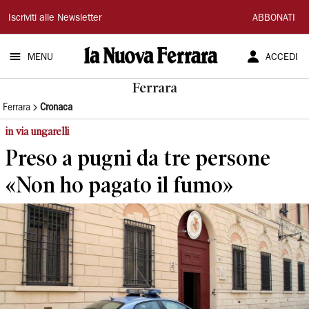
La
Iscriviti alle Newsletter
ABBONATI
Nuova
MENU
ACCEDI
Ferrara
Ferrara
Ferrara
Cronaca
in via ungarelli
Preso a pugni da tre persone
«Non ho pagato il fumo»