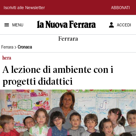
La
Iscriviti alle Newsletter
ABBONATI
Nuova
MENU
ACCEDI
Ferrara
Ferrara
Ferrara
Cronaca
hera
A lezione di ambiente con i
progetti didattici