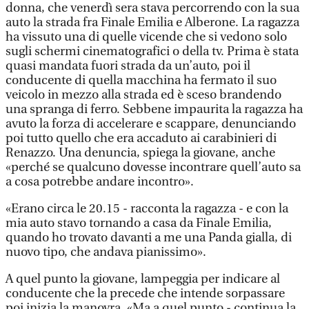
donna, che venerdì sera stava percorrendo con la sua
auto la strada fra Finale Emilia e Alberone. La ragazza
ha vissuto una di quelle vicende che si vedono solo
sugli schermi cinematografici o della tv. Prima è stata
quasi mandata fuori strada da un’auto, poi il
conducente di quella macchina ha fermato il suo
veicolo in mezzo alla strada ed è sceso brandendo
una spranga di ferro. Sebbene impaurita la ragazza ha
avuto la forza di accelerare e scappare, denunciando
poi tutto quello che era accaduto ai carabinieri di
Renazzo. Una denuncia, spiega la giovane, anche
«perché se qualcuno dovesse incontrare quell’auto sa
a cosa potrebbe andare incontro».
«Erano circa le 20.15 - racconta la ragazza - e con la
mia auto stavo tornando a casa da Finale Emilia,
quando ho trovato davanti a me una Panda gialla, di
nuovo tipo, che andava pianissimo».
A quel punto la giovane, lampeggia per indicare al
conducente che la precede che intende sorpassare
poi inizia la manovra. «Ma a quel punto - continua la