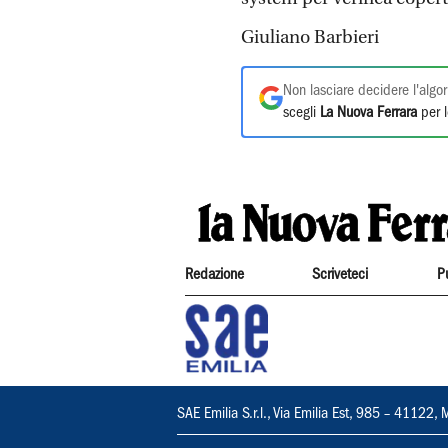
Giuliano Barbieri
Non lasciare decidere l'algor
scegli
La Nuova Ferrara
per l
Redazione
Scriveteci
P
SAE Emilia S.r.l., Via Emilia Est, 985 – 411