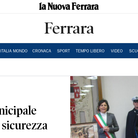
Ferrara
ITALIA MONDO
CRONACA
SPORT
TEMPO LIBERO
VIDEO
SCU
nicipale
 sicurezza