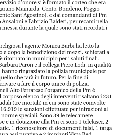
ervizio d'onore si è formato il corteo che era
igarano Mainarda, Cento, Bondeno, Poggio
sente Sant’Agostino), e dai comandanti di Pm
 Ansaloni e Fabrizio Balderi, per recarsi nella
 messa durante la quale sono stati ricordati i
religiosa l'agente Monica Barbi ha letto la
o e dopo la benedizione dei mezzi, schierati a
 è ritornato in municipio per i saluti finali.
arbara Paron e il collega Piero Lodi, in qualità
, hanno ringraziato la polizia municipale per
uello che farà in futuro. Per la fine di
rivare a fare il corpo unico di polizia
ell'Alto Ferrarese l'organico della Pm è
corposo elenco degli interventi risaltano i 231
radali (tre mortali) in cui sono state coinvolte
16.919 le sanzioni effettuate per infrazioni al
e norme speciali. Sono 39 le telecamere
ese e in dotazione alla Pm ci sono 1 telelaser, 2
tic, 1 riconoscitore di documenti falsi, 1 targa
ura assicurativa e 2 impianti Vista Red.