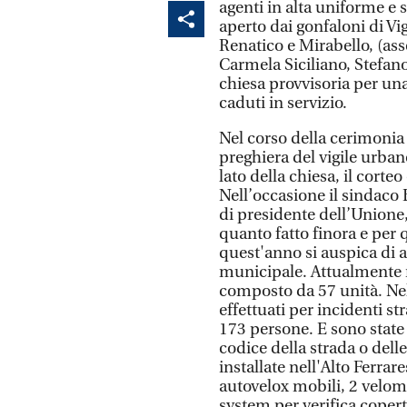
agenti in alta uniforme e s
aperto dai gonfaloni di V
Renatico e Mirabello, (as
Carmela Siciliano, Stefano
chiesa provvisoria per una
caduti in servizio.
Nel corso della cerimonia 
preghiera del vigile urban
lato della chiesa, il corteo
Nell’occasione il sindaco B
di presidente dell’Unione
quanto fatto finora e per q
quest'anno si auspica di ar
municipale. Attualmente n
composto da 57 unità. Nel 
effettuati per incidenti st
173 persone. E sono state 
codice della strada o dell
installate nell'Alto Ferrar
autovelox mobili, 2 veloma
system per verifica copert