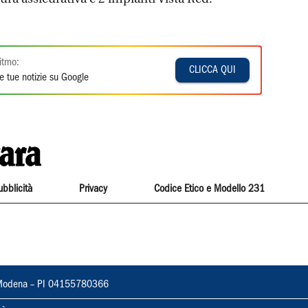
itmo:
CLICCA QUI
e tue notizie su Google
ubblicità
Privacy
Codice Etico e Modello 231
22, Modena – PI 04155780366