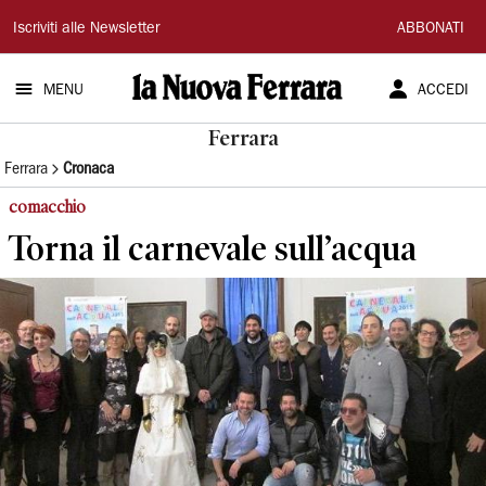
La
Iscriviti alle Newsletter
ABBONATI
Nuova
MENU
ACCEDI
Ferrara
Ferrara
Ferrara
Cronaca
comacchio
Torna il carnevale sull’acqua