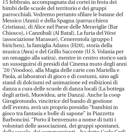
15 febbraio, accompagnata dai cortei in festa dei
bimbi delle scuole del territorio e dei gruppi
parrocchiali. Vedremo pertanto sfilare le batane del
Messico (Anmi) e della Spagna (parrucchiera
Cristiana), di Alice nel Paese delle Meraviglie (Bar
Chiosco), i Cannibali (Al Batal), La furia del West
(associazione Marasue), Cenerentola (gruppo I
birichen), la famiglia Adams (H20), storia della
musica (Awa) e del Grillo Saccente (U.S. Volania per
un omaggio alla satira), mentre in centro storico sarà
un susseguirsi di presidi dal Cinema muto degli anni
’20 (Voodoo), alla Magia delle carte con Mariella e
Paola, ai laboratori di gioco e di costumi, sino agli
stand di dolciumi ed animazione ed esibizioni di
danza a cura delle scuole di danza locali (La bottega
degli artisti, Muovidea, arte Danza). Anche la coop
Girogirotondo, vincitrice del bando di gestione
dell’evento, avrà un proprio presidio “bambini in
gioco tra fantasia e bolle di sapone” in Piazzetta
Barboncini. “Porto il benvenuto a nome di tutti i
volontari delle associazioni, dei gruppi spontanei,