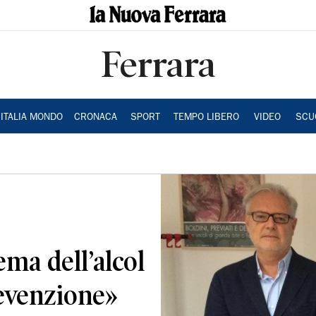
Ferrara
ITALIA MONDO
CRONACA
SPORT
TEMPO LIBERO
VIDEO
SCU
ema dell’alcol
evenzione»