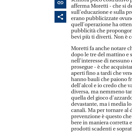
afferma Moretti - che si 
sull'educazione e sulla pr
erano pubblicizzate ovunqu
quell'operazione ha otten
pubblicità che propongono
bevi più ti diverti. Non è c
Moretti fa anche notare ch
dopo le tre del mattino e 
nell'interesse di nessuno da
prosegue - è che acquistar
aperti fino a tardi che ven
hanno bauli che paiono fri
dell'alcol e io credo che 
diversa, ma nemmeno tant
quella del gioco d'azzardo
devastante, ma i media l
canali. Ma per tornare al 
prevenzione è questo che 
bere in maniera corretta
prodotti scadenti e sopra