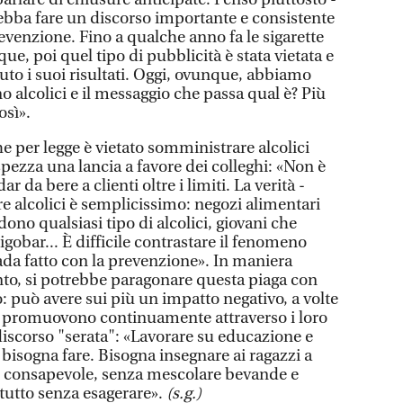
debba fare un discorso importante e consistente
evenzione. Fino a qualche anno fa le sigarette
e, poi quel tipo di pubblicità è stata vietata e
uto i suoi risultati. Oggi, ovunque, abbiamo
 alcolici e il messaggio che passa qual è? Più
osì».
e per legge è vietato somministrare alcolici
spezza una lancia a favore dei colleghi: «Non è
r da bere a clienti oltre i limiti. La verità -
e alcolici è semplicissimo: negozi alimentari
dono qualsiasi tipo di alcolici, giovani che
gobar... È difficile contrastare il fenomeno
vada fatto con la prevenzione». In maniera
o, si potrebbe paragonare questa piaga con
: può avere sui più un impatto negativo, a volte
o promuovono continuamente attraverso i loro
discorso "serata": «Lavorare su educazione e
bisogna fare. Bisogna insegnare ai ragazzi a
 e consapevole, senza mescolare bevande e
ttutto senza esagerare».
(s.g.)