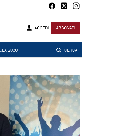
ACCEDI
ABBONATI
OLA 2030
CERCA