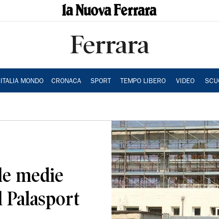
Ferrara
ITALIA MONDO
CRONACA
SPORT
TEMPO LIBERO
VIDEO
SCU
ole medie
el Palasport