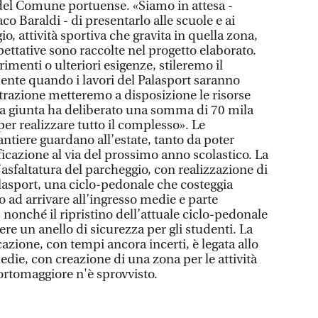
ci del Comune portuense. «Siamo in attesa -
co Baraldi - di presentarlo alle scuole e ai
o, attività sportiva che gravita in quella zona,
spettative sono raccolte nel progetto elaborato.
rimenti o ulteriori esigenze, stileremo il
mente quando i lavori del Palasport saranno
razione metteremo a disposizione le risorse
la giunta ha deliberato una somma di 70 mila
per realizzare tutto il complesso». Le
antiere guardano all’estate, tanto da poter
ificazione al via del prossimo anno scolastico. La
’asfaltatura del parcheggio, con realizzazione di
alasport, una ciclo-pedonale che costeggia
no ad arrivare all’ingresso medie e parte
, nonché il ripristino dell’attuale ciclo-pedonale
avere un anello di sicurezza per gli studenti. La
cazione, con tempi ancora incerti, è legata allo
edie, con creazione di una zona per le attività
Portomaggiore n'è sprovvisto.