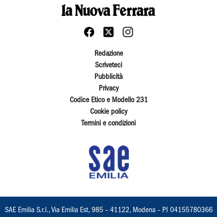
Redazione
Scriveteci
Pubblicità
Privacy
Codice Etico e Modello 231
Cookie policy
Termini e condizioni
SAE Emilia S.r.l., Via Emilia Est, 985 – 41122, Modena – PI 04155780366