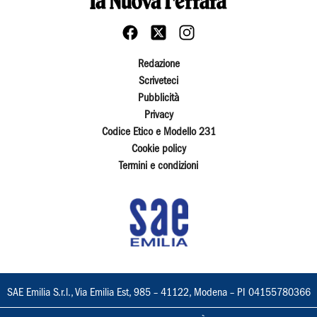
Redazione
Scriveteci
Pubblicità
Privacy
Codice Etico e Modello 231
Cookie policy
Termini e condizioni
SAE Emilia S.r.l., Via Emilia Est, 985 – 41122, Modena – PI 04155780366