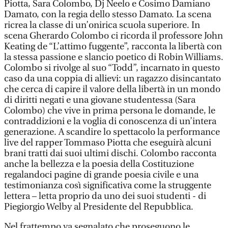
Piotta, Sara Colombo, Dj Neelo e Cosimo Damiano
Damato, con la regia dello stesso Damato. La scena
ricrea la classe di un’onirica scuola superiore. In
scena Gherardo Colombo ci ricorda il professore John
Keating de “L’attimo fuggente”, racconta la libertà con
la stessa passione e slancio poetico di Robin Williams.
Colombo si rivolge al suo “Todd”, incarnato in questo
caso da una coppia di allievi: un ragazzo disincantato
che cerca di capire il valore della libertà in un mondo
di diritti negati e una giovane studentessa (Sara
Colombo) che vive in prima persona le domande, le
contraddizioni e la voglia di conoscenza di un’intera
generazione. A scandire lo spettacolo la performance
live del rapper Tommaso Piotta che eseguirà alcuni
brani tratti dai suoi ultimi dischi. Colombo racconta
anche la bellezza e la poesia della Costituzione
regalandoci pagine di grande poesia civile e una
testimonianza così significativa come la struggente
lettera – letta proprio da uno dei suoi studenti - di
Piegiorgio Welby al Presidente del Repubblica.
Nel frattempo va segnalato che proseguono le