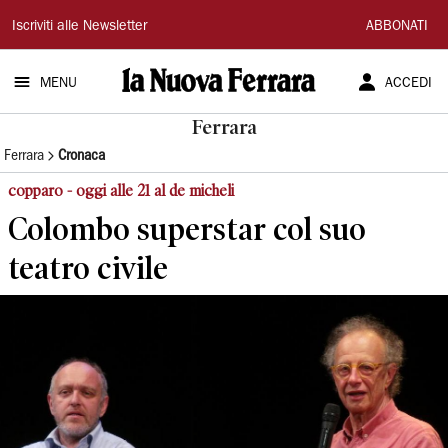
La
Iscriviti alle Newsletter
ABBONATI
Nuova
MENU
ACCEDI
Ferrara
Ferrara
Ferrara
Cronaca
copparo - oggi alle 21 al de micheli
Colombo superstar col suo
teatro civile