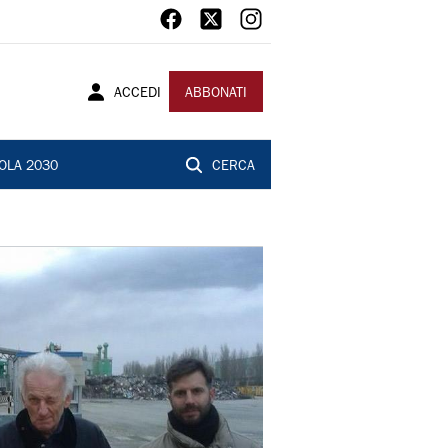
ACCEDI
ABBONATI
OLA 2030
CERCA