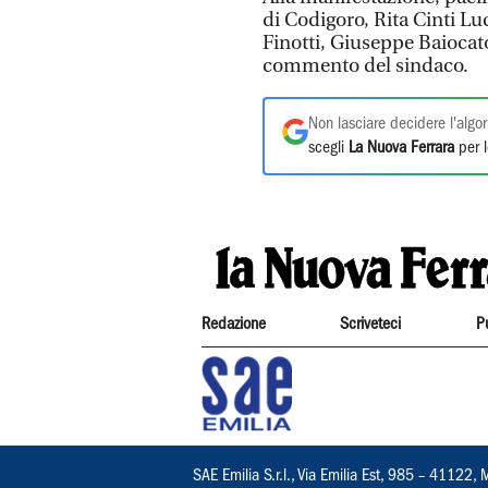
di Codigoro, Rita Cinti Luc
Finotti, Giuseppe Baiocato
commento del sindaco.
Non lasciare decidere l'algor
scegli
La Nuova Ferrara
per l
Redazione
Scriveteci
P
SAE Emilia S.r.l., Via Emilia Est, 985 – 411