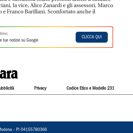
iani, la vice, Alice Zanardi e gli assessori, Marco
 e Franco Barillani. Sconfortato anche il
itmo:
CLICCA QUI
e tue notizie su Google
ubblicità
Privacy
Codice Etico e Modello 231
22, Modena – PI 04155780366