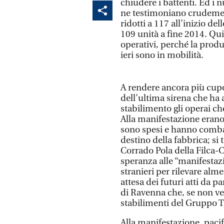
chiudere i battenti. Ed i 
ne testimoniano crudement
ridotti a 117 all’inizio d
109 unità a fine 2014. Qui
operativi, perché la produ
ieri sono in mobilità.
A rendere ancora più cupo
dell’ultima sirena che ha
stabilimento gli operai che
Alla manifestazione erano 
sono spesi e hanno combat
destino della fabbrica; si 
Corrado Pola della Filca-
speranza alle “manifestazi
stranieri per rilevare alm
attesa dei futuri atti da 
di Ravenna che, se non ve
stabilimenti del Gruppo T
Alla manifestazione, pacif