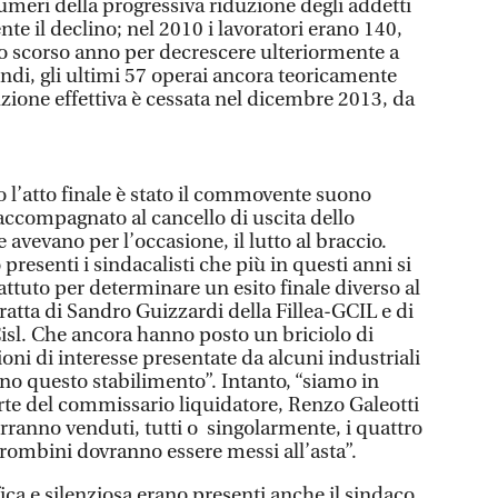
numeri della progressiva riduzione degli addetti
e il declino; nel 2010 i lavoratori erano 140,
ello scorso anno per decrescere ulteriormente a
ndi, gli ultimi 57 operai ancora teoricamente
zione effettiva è cessata nel dicembre 2013, da
 l’atto finale è stato il commovente suono
 accompagnato al cancello di uscita dello
 avevano per l’occasione, il lutto al braccio.
presenti i sindacalisti che più in questi anni si
tuto per determinare un esito finale diverso al
tratta di Sandro Guizzardi della Fillea-GCIL e di
Cisl. Che ancora hanno posto un briciolo di
oni di interesse presentate da alcuni industriali
eno questo stabilimento”. Intanto, “siamo in
parte del commissario liquidatore, Renzo Galeotti
rranno venduti, tutti o singolarmente, i quattro
rombini dovranno essere messi all’asta”.
ica e silenziosa erano presenti anche il sindaco