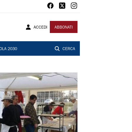
ACCEDI
ABBONATI
OLA 2030
CERCA