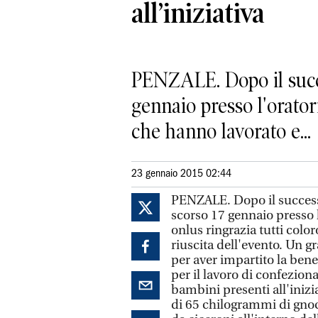
all’iniziativa
PENZALE. Dopo il succe
gennaio presso l'orator
che hanno lavorato e...
23 gennaio 2015 02:44
PENZALE. Dopo il successo
scorso 17 gennaio presso l
onlus ringrazia tutti colo
riuscita dell'evento. Un g
per aver impartito la bened
per il lavoro di confezion
bambini presenti all'inizia
di 65 chilogrammi di gnocc