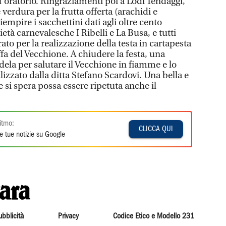
ll'oratorio. Ringraziamenti poi a Lodi Tendaggi,
e verdura per la frutta offerta (arachidi e
iempire i sacchettini dati agli oltre cento
età carnevalesche I Ribelli e La Busa, e tutti
to per la realizzazione della testa in cartapesta
ffa del Vecchione. A chiudere la festa, una
dela per salutare il Vecchione in fiamme e lo
lizzato dalla ditta Stefano Scardovi. Una bella e
e si spera possa essere ripetuta anche il
itmo:
CLICCA QUI
e tue notizie su Google
ubblicità
Privacy
Codice Etico e Modello 231