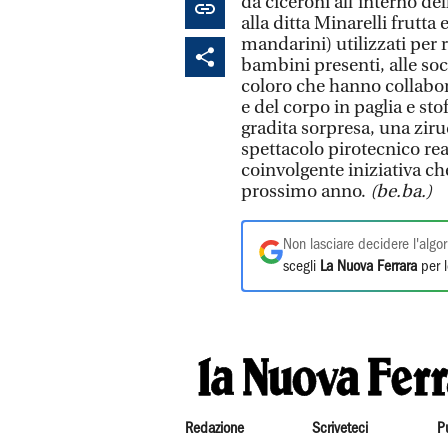
da ciceroni all'interno de
alla ditta Minarelli frutta 
mandarini) utilizzati per r
bambini presenti, alle soci
coloro che hanno collabora
e del corpo in paglia e sto
gradita sorpresa, una ziru
spettacolo pirotecnico rea
coinvolgente iniziativa ch
prossimo anno.
(be.ba.)
Non lasciare decidere l'algor
scegli
La Nuova Ferrara
per l
Redazione
Scriveteci
P