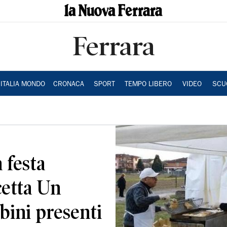
Ferrara
ITALIA MONDO
CRONACA
SPORT
TEMPO LIBERO
VIDEO
SCU
 festa
cetta Un
bini presenti