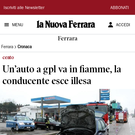
La
Iscriviti alle Newsletter
ABBONATI
Nuova
MENU
ACCEDI
Ferrara
Ferrara
Ferrara
Cronaca
cento
Un’auto a gpl va in fiamme, la
conducente esce illesa