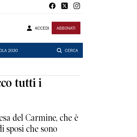
ACCEDI
ABBONATI
OLA 2030
CERCA
o tutti i
esa del Carmine, che è
di sposi che sono