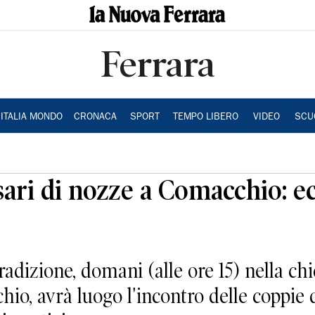
Ferrara
ITALIA MONDO
CRONACA
SPORT
TEMPO LIBERO
VIDEO
SCU
ri di nozze a Comacchio: ecc
zione, domani (alle ore 15) nella chi
hio, avrà luogo l'incontro delle coppie 