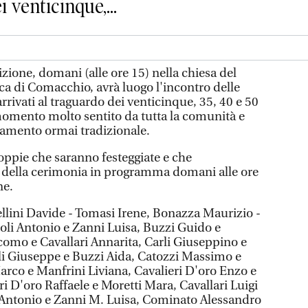
i venticinque,...
ne, domani (alle ore 15) nella chiesa del
ca di Comacchio, avrà luogo l'incontro delle
rrivati al traguardo dei venticinque, 35, 40 e 50
omento molto sentito da tutta la comunità e
amento ormai tradizionale.
coppie che saranno festeggiate e che
o della cerimonia in programma domani alle ore
ne.
llini Davide - Tomasi Irene, Bonazza Maurizio -
li Antonio e Zanni Luisa, Buzzi Guido e
como e Cavallari Annarita, Carli Giuseppino e
li Giuseppe e Buzzi Aida, Catozzi Massimo e
Marco e Manfrini Liviana, Cavalieri D'oro Enzo e
i D'oro Raffaele e Moretti Mara, Cavallari Luigi
 Antonio e Zanni M. Luisa, Cominato Alessandro