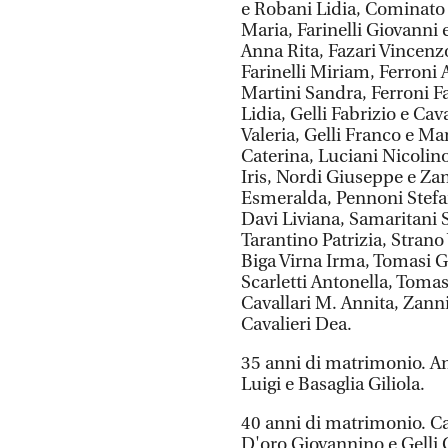
e Robani Lidia, Cominato 
Maria, Farinelli Giovanni e
Anna Rita, Fazari Vincenzo
Farinelli Miriam, Ferroni 
Martini Sandra, Ferroni F
Lidia, Gelli Fabrizio e Cav
Valeria, Gelli Franco e M
Caterina, Luciani Nicolin
Iris, Nordi Giuseppe e Za
Esmeralda, Pennoni Stefan
Davi Liviana, Samaritani 
Tarantino Patrizia, Strano
Biga Virna Irma, Tomasi 
Scarletti Antonella, Toma
Cavallari M. Annita, Zann
Cavalieri Dea.
35 anni di matrimonio. An
Luigi e Basaglia Giliola.
40 anni di matrimonio. Ca
D'oro Giovannino e Gelli 