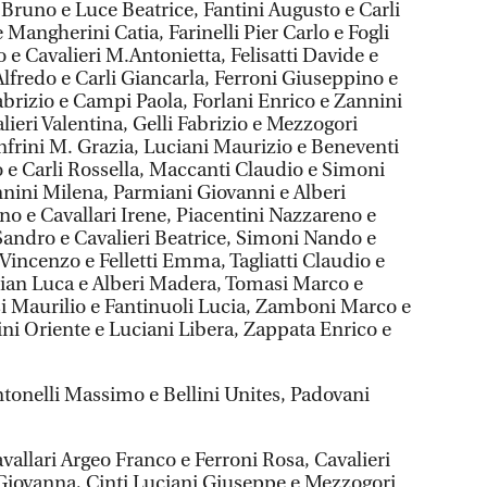
Bruno e Luce Beatrice, Fantini Augusto e Carli
 Mangherini Catia, Farinelli Pier Carlo e Fogli
 e Cavalieri M.Antonietta, Felisatti Davide e
Alfredo e Carli Giancarla, Ferroni Giuseppino e
abrizio e Campi Paola, Forlani Enrico e Zannini
alieri Valentina, Gelli Fabrizio e Mezzogori
anfrini M. Grazia, Luciani Maurizio e Beneventi
o e Carli Rossella, Maccanti Claudio e Simoni
nnini Milena, Parmiani Giovanni e Alberi
o e Cavallari Irene, Piacentini Nazzareno e
Sandro e Cavalieri Beatrice, Simoni Nando e
 Vincenzo e Felletti Emma, Tagliatti Claudio e
Gian Luca e Alberi Madera, Tomasi Marco e
si Maurilio e Fantinuoli Lucia, Zamboni Marco e
ini Oriente e Luciani Libera, Zappata Enrico e
tonelli Massimo e Bellini Unites, Padovani
vallari Argeo Franco e Ferroni Rosa, Cavalieri
Giovanna, Cinti Luciani Giuseppe e Mezzogori