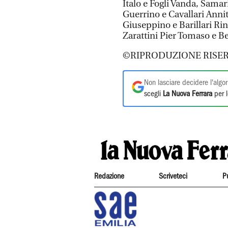
Italo e Fogli Vanda, Samar
Guerrino e Cavallari Anni
Giuseppino e Barillari Rin
Zarattini Pier Tomaso e B
©RIPRODUZIONE RISER
Non lasciare decidere l'algor
scegli
La Nuova Ferrara
per l
Redazione
Scriveteci
P