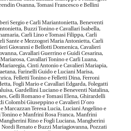
rendin Osanna, Tomasi Francesco e Bellini
beri Sergio e Carli Mariantonietta, Beneventi
ntonietta, Buzzi Tonino e Cavallari Isabella,
amaria, Carli Lino e Tomasi Filippa, Carli
arli Sante e Mezzogori Maria Antonietta, Carli
ieri Giovanni e Bellotti Domenica, Cavalieri
iovanna, Cavallari Guerrino e Guidi Cesarina,
 Mariarosa, Cavallari Tonino e Carli Luana,
i Mariaregia, Cinti Antonio e Cavalieri Mariapia,
Gaetana, Farinelli Guido e Luciani Marisa,
nrica, Felletti Tonino e Felletti Dina, Ferroni
tta, Fogli Mario e Cavallari Edgarda, Folegatti
uisa, Gardellini Luciano e Beneventi Natalina,
nes, Gelli Romano e Tomasi Elena, Ghirardelli
idi Colombi Giuseppino e Cavalieri D'oro
 e Marcazzan Teresa Lucia, Luciani Angelino e
i Tonino e Manfrini Rosa Franca, Manfrini
 Mangherini Rino e Fogli Luciana, Mangherini
, Nordi Renato e Buzzi Mariagiovanna, Pozzati