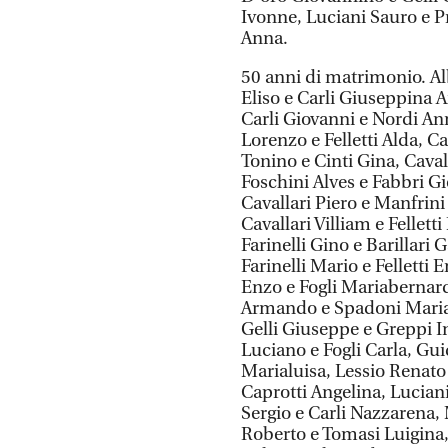
Ivonne, Luciani Sauro e P
Anna.
50 anni di matrimonio. Al
Eliso e Carli Giuseppina A
Carli Giovanni e Nordi Ann
Lorenzo e Felletti Alda, C
Tonino e Cinti Gina, Caval
Foschini Alves e Fabbri G
Cavallari Piero e Manfrini
Cavallari Villiam e Fellett
Farinelli Gino e Barillari 
Farinelli Mario e Felletti E
Enzo e Fogli Mariabernarde
Armando e Spadoni Marial
Gelli Giuseppe e Greppi I
Luciano e Fogli Carla, Gu
Marialuisa, Lessio Renato
Caprotti Angelina, Lucian
Sergio e Carli Nazzarena,
Roberto e Tomasi Luigina