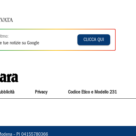
VATA
itmo:
CLICCA QUI
e tue notizie su Google
ubblicità
Privacy
Codice Etico e Modello 231
22, Modena – PI 04155780366