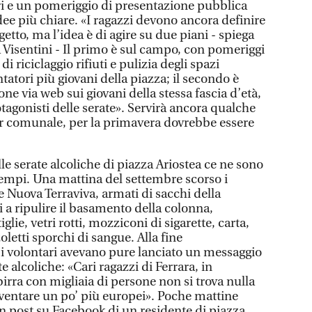
ori e un pomeriggio di presentazione pubblica
dee più chiare. «I ragazzi devono ancora definire
getto, ma l’idea è di agire su due piani - spiega
 Visentini - Il primo è sul campo, con pomeriggi
i riciclaggio rifiuti e pulizia degli spazi
tatori più giovani della piazza; il secondo è
ne via web sui giovani della stessa fascia d’età,
tagonisti delle serate». Servirà ancora qualche
er comunale, per la primavera dovrebbe essere
lle serate alcoliche di piazza Ariostea ce ne sono
i tempi. Una mattina del settembre scorso i
e Nuova Terraviva, armati di sacchi della
 a ripulire il basamento della colonna,
glie, vetri rotti, mozziconi di sigarette, carta,
zoletti sporchi di sangue. Alla fine
a i volontari avevano pure lanciato un messaggio
te alcoliche: «Cari ragazzi di Ferrara, in
birra con migliaia di persone non si trova nulla
iventare un po’ più europei». Poche mattine
n post su Facebook di un residente di piazza