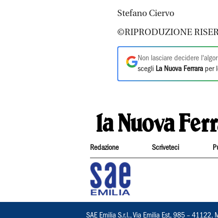
Stefano Ciervo
©RIPRODUZIONE RISER
Non lasciare decidere l'algor
scegli
La Nuova Ferrara
per l
Redazione
Scriveteci
P
SAE Emilia S.r.l., Via Emilia Est, 985 – 411