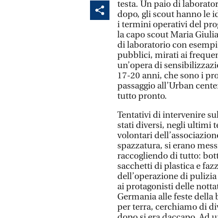
testa. Un paio di laborat
dopo, gli scout hanno le i
i termini operativi del pro
la capo scout Maria Giulia
di laboratorio con esempi d
pubblici, mirati ai frequen
un’opera di sensibilizzazio
17-20 anni, che sono i pro
passaggio all’Urban cent
tutto pronto.
Tentativi di intervenire su
stati diversi, negli ultim
volontari dell’associazion
spazzatura, si erano messi
raccogliendo di tutto: botti
sacchetti di plastica e faz
dell’operazione di pulizi
ai protagonisti delle notta
Germania alle feste della 
per terra, cerchiamo di d
dopo si era daccapo. Ad u