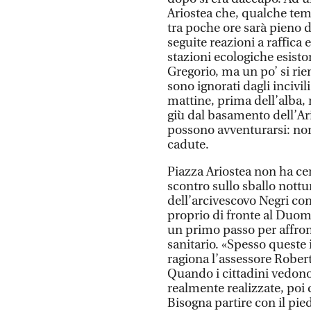
Ariostea che, qualche te
tra poche ore sarà pieno 
seguite reazioni a raffica 
stazioni ecologiche esiston
Gregorio, ma un po’ si rie
sono ignorati dagli incivil
mattine, prima dell’alba,
giù dal basamento dell’Ari
possono avventurarsi: non
cadute.
Piazza Ariostea non ha cer
scontro sullo sballo nottur
dell’arcivescovo Negri cont
proprio di fronte al Duom
un primo passo per affront
sanitario. «Spesso queste 
ragiona l’assessore Robert
Quando i cittadini vedono
realmente realizzate, poi
Bisogna partire con il pied