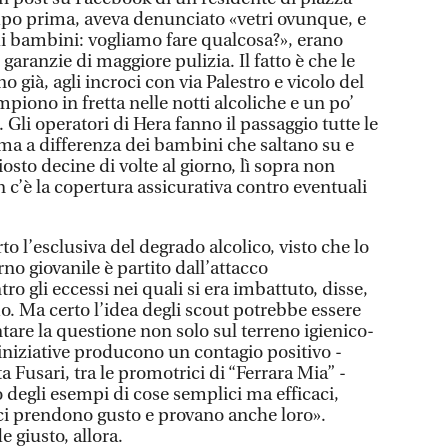
mpo prima, aveva denunciato «vetri ovunque, e
di bambini: vogliamo fare qualcosa?», erano
e garanzie di maggiore pulizia. Il fatto è che le
o già, agli incroci con via Palestro e vicolo del
mpiono in fretta nelle notti alcoliche e un po’
i. Gli operatori di Hera fanno il passaggio tutte le
 ma a differenza dei bambini che saltano su e
osto decine di volte al giorno, lì sopra non
 c’è la copertura assicurativa contro eventuali
to l’esclusiva del degrado alcolico, visto che lo
no giovanile è partito dall’attacco
ro gli eccessi nei quali si era imbattuto, disse,
o. Ma certo l’idea degli scout potrebbe essere
are la questione non solo sul terreno igienico-
iniziative producono un contagio positivo -
a Fusari, tra le promotrici di “Ferrara Mia” -
 degli esempi di cose semplici ma efficaci,
 ci prendono gusto e provano anche loro».
e giusto, allora.