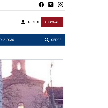
ACCEDI
ABBONATI
OLA 2030
CERCA