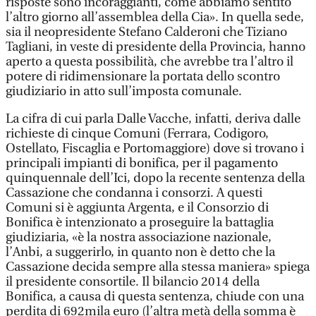
risposte sono incoraggianti, come abbiamo sentito
l’altro giorno all’assemblea della Cia». In quella sede,
sia il neopresidente Stefano Calderoni che Tiziano
Tagliani, in veste di presidente della Provincia, hanno
aperto a questa possibilità, che avrebbe tra l’altro il
potere di ridimensionare la portata dello scontro
giudiziario in atto sull’imposta comunale.
La cifra di cui parla Dalle Vacche, infatti, deriva dalle
richieste di cinque Comuni (Ferrara, Codigoro,
Ostellato, Fiscaglia e Portomaggiore) dove si trovano i
principali impianti di bonifica, per il pagamento
quinquennale dell’Ici, dopo la recente sentenza della
Cassazione che condanna i consorzi. A questi
Comuni si è aggiunta Argenta, e il Consorzio di
Bonifica è intenzionato a proseguire la battaglia
giudiziaria, «è la nostra associazione nazionale,
l’Anbi, a suggerirlo, in quanto non è detto che la
Cassazione decida sempre alla stessa maniera» spiega
il presidente consortile. Il bilancio 2014 della
Bonifica, a causa di questa sentenza, chiude con una
perdita di 692mila euro (l’altra metà della somma è