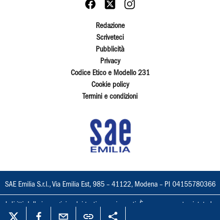
Redazione
Scriveteci
Pubblicità
Privacy
Codice Etico e Modello 231
Cookie policy
Termini e condizioni
SAE Emilia S.r.l., Via Emilia Est, 985 – 41122, Modena – PI 04155780366
I diritti delle immagini e dei testi sono riservati. È espressamente vietata la
loro riproduzione con qualsiasi mezzo e l'adattamento totale o parziale.