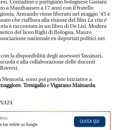
esi. Contadino e partigiano bolognese Gasiani
ato a Mauthausen a 17 anni con il fratello
igionia. Armando viene liberato nel maggio ’45 e
sato che riaffiora alla visione del film
La vita è
oria è raccontata in un libro di De Lisi. Modera
olastico del liceo Righi di Bologna, Mauro
sociazione nazionale ex deportati politici nei
n la disponibilità degli assessori Tassinari,
la scuola e alla collaborazione delle docenti
 Roversi.
 Memoria, sono poi previste iniziative a
maggiore
,
Tresigallo
e
Vigarano Mainarda
.
VATA
itmo:
CLICCA QUI
e tue notizie su Google