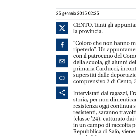
25 gennaio 2015 02:25
CENTO. Tanti gli appuntam
la provincia.
“Coloro che non hanno me
ripeterlo”. Un appuntamen
con il patrocinio del Co
della scuola, gli alunni de
primaria Carducci, incon
superstiti dalle deportazi
comprensivo 2 di Cento, 
Intervistati dai ragazzi, 
storia, per non dimenticar
resistenza oggi continua s
resistenti, saranno travolt
(classe ’24), catturato da
in un campo di raccolta per 
Repubblica di Salò, vien