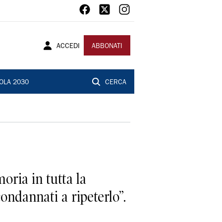
ACCEDI
ABBONATI
OLA 2030
CERCA
ria in tutta la
ndannati a ripeterlo”.