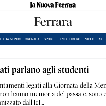
Ferrara
ITALIA MONDO
CRONACA
SPORT
TEMPO LIBERO
VIDEO
SCU
ti parlano agli studenti
tamenti legati alla Giornata della Memo
 non hanno memoria del passato, sono co
zzato dall’Ic1...