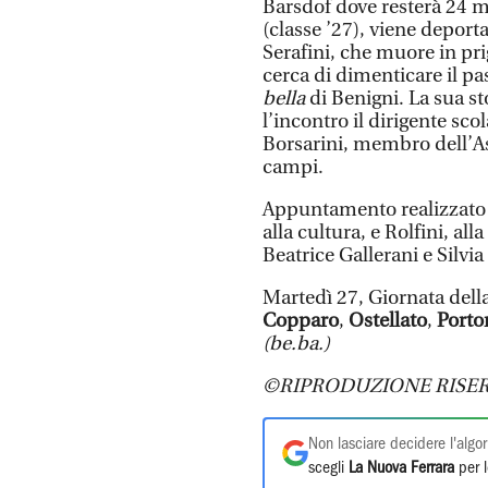
Barsdof dove resterà 24 m
(classe ’27), viene deport
Serafini, che muore in pr
cerca di dimenticare il pas
bella
di Benigni. La sua st
l’incontro il dirigente sc
Borsarini, membro dell’As
campi.
Appuntamento realizzato co
alla cultura, e Rolfini, al
Beatrice Gallerani e Silvia
Martedì 27, Giornata della
Copparo
,
Ostellato
,
Porto
(be.ba.)
©RIPRODUZIONE RISER
Non lasciare decidere l'algor
scegli
La Nuova Ferrara
per l