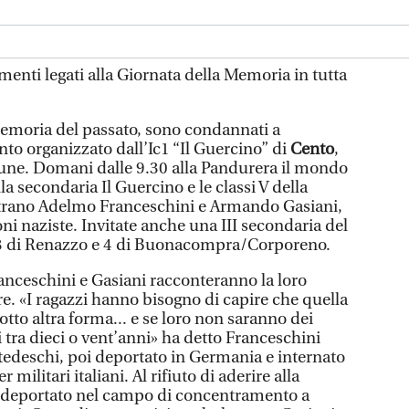
enti legati alla Giornata della Memoria in tutta
moria del passato, sono condannati a
to organizzato dall’Ic1 “Il Guercino” di
Cento
,
mune. Domani dalle 9.30 alla Pandurera il mondo
lla secondaria Il Guercino e le classi V della
trano Adelmo Franceschini e Armando Gasiani,
oni naziste. Invitate anche una III secondaria del
3 di Renazzo e 4 di Buonacompra/Corporeno.
Franceschini e Gasiani racconteranno la loro
e. «I ragazzi hanno bisogno di capire che quella
otto altra forma... e se loro non saranno dei
i tra dieci o vent’anni» ha detto Franceschini
i tedeschi, poi deportato in Germania e internato
militari italiani. Al rifiuto di aderire alla
e deportato nel campo di concentramento a