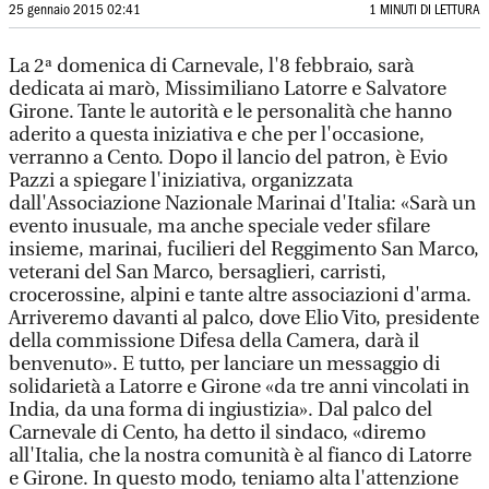
25 gennaio 2015 02:41
1 MINUTI DI LETTURA
La 2ª domenica di Carnevale, l'8 febbraio, sarà
dedicata ai marò, Missimiliano Latorre e Salvatore
Girone. Tante le autorità e le personalità che hanno
aderito a questa iniziativa e che per l'occasione,
verranno a Cento. Dopo il lancio del patron, è Evio
Pazzi a spiegare l'iniziativa, organizzata
dall'Associazione Nazionale Marinai d'Italia: «Sarà un
evento inusuale, ma anche speciale veder sfilare
insieme, marinai, fucilieri del Reggimento San Marco,
veterani del San Marco, bersaglieri, carristi,
crocerossine, alpini e tante altre associazioni d'arma.
Arriveremo davanti al palco, dove Elio Vito, presidente
della commissione Difesa della Camera, darà il
benvenuto». E tutto, per lanciare un messaggio di
solidarietà a Latorre e Girone «da tre anni vincolati in
India, da una forma di ingiustizia». Dal palco del
Carnevale di Cento, ha detto il sindaco, «diremo
all'Italia, che la nostra comunità è al fianco di Latorre
e Girone. In questo modo, teniamo alta l'attenzione