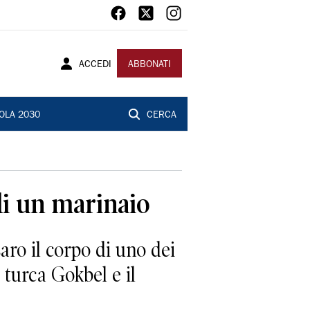
ACCEDI
ABBONATI
OLA 2030
CERCA
di un marinaio
ro il corpo di uno dei
 turca Gokbel e il