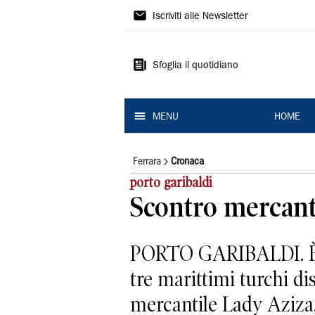
La
Iscriviti alle Newsletter
Nuova
Ferrara
Sfoglia il quotidiano
MENU
HOME
Ferrara
Cronaca
porto garibaldi
Scontro mercanti
PORTO GARIBALDI. È sta
tre marittimi turchi di
mercantile Lady Aziza,