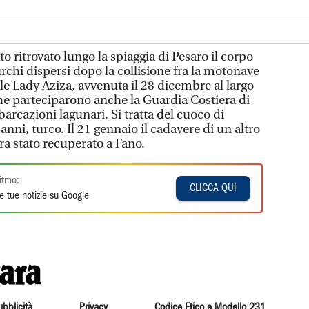
ritrovato lungo la spiaggia di Pesaro il corpo
urchi dispersi dopo la collisione fra la motonave
le Lady Aziza, avvenuta il 28 dicembre al largo
che parteciparono anche la Guardia Costiera di
barcazioni lagunari. Si tratta del cuoco di
nni, turco. Il 21 gennaio il cadavere di un altro
ra stato recuperato a Fano.
itmo:
CLICCA QUI
e tue notizie su Google
ubblicità
Privacy
Codice Etico e Modello 231