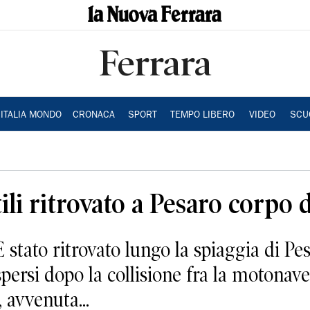
Ferrara
ITALIA MONDO
CRONACA
SPORT
TEMPO LIBERO
VIDEO
SCU
li ritrovato a Pesaro corpo 
to ritrovato lungo la spiaggia di Pesa
spersi dopo la collisione fra la motonave
 avvenuta...