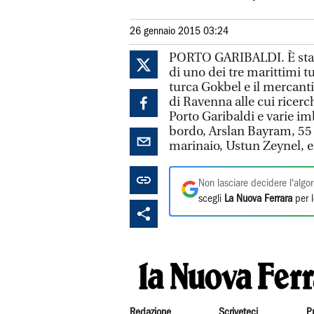
26 gennaio 2015 03:24
PORTO GARIBALDI. È stato 
di uno dei tre marittimi t
turca Gokbel e il mercanti
di Ravenna alle cui ricer
Porto Garibaldi e varie im
bordo, Arslan Bayram, 55 a
marinaio, Ustun Zeynel, e
Non lasciare decidere l'algor
scegli
La Nuova Ferrara
per l
Redazione
Scriveteci
P