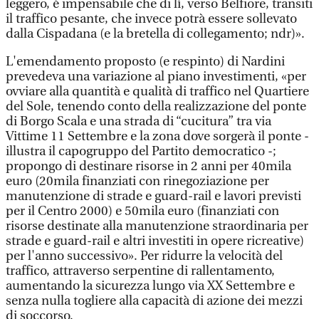
leggero, è impensabile che di lì, verso Belfiore, transiti
il traffico pesante, che invece potrà essere sollevato
dalla Cispadana (e la bretella di collegamento; ndr)».
L'emendamento proposto (e respinto) di Nardini
prevedeva una variazione al piano investimenti, «per
ovviare alla quantità e qualità di traffico nel Quartiere
del Sole, tenendo conto della realizzazione del ponte
di Borgo Scala e una strada di “cucitura” tra via
Vittime 11 Settembre e la zona dove sorgerà il ponte -
illustra il capogruppo del Partito democratico -;
propongo di destinare risorse in 2 anni per 40mila
euro (20mila finanziati con rinegoziazione per
manutenzione di strade e guard-rail e lavori previsti
per il Centro 2000) e 50mila euro (finanziati con
risorse destinate alla manutenzione straordinaria per
strade e guard-rail e altri investiti in opere ricreative)
per l'anno successivo». Per ridurre la velocità del
traffico, attraverso serpentine di rallentamento,
aumentando la sicurezza lungo via XX Settembre e
senza nulla togliere alla capacità di azione dei mezzi
di soccorso.