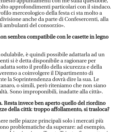
chiesto appuntamenti con me sulla questione,
olto approfondimenti particolari con il sindaco.
rofilo merceologico della festa ci sta molto a
divisione anche da parte di Confesercenti, alla
li ambulanti del consorzio».
 non sembra compatibile con le casette in legno
odulabile, è quindi possibile adattarla ad un
nti si è detta disponibile a ragionare per
adatta sotto il profilo della sicurezza e della
roveremo a coinvolgere il Dipartimento di
nte la Soprintendenza dovrà dire la sua. Le
tanaro, o simili, però riteniamo che non siano
ltà. Sono improponibili, inadatte alla città».
 Resta invece ben aperto quello del riordino
zze della città: troppo affollamento, si trasloca?
ere nelle piazze principali solo i mercati più
i sono problematiche da superare: ad esempio,