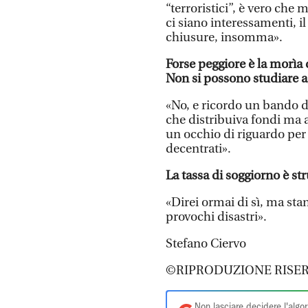
“terroristici”, è vero che
ci siano interessamenti, i
chiusure, insomma».
Forse peggiore è la morìa d
Non si possono studiare ag
«No, e ricordo un bando d
che distribuiva fondi ma 
un occhio di riguardo per c
decentrati».
La tassa di soggiorno è str
«Direi ormai di sì, ma stan
provochi disastri».
Stefano Ciervo
©RIPRODUZIONE RISER
Non lasciare decidere l'algor