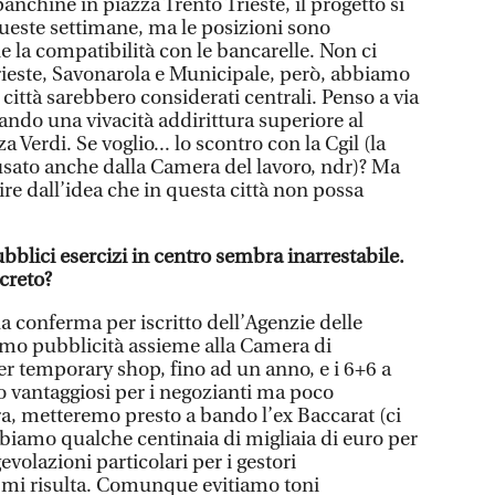
chine in piazza Trento Trieste, il progetto si
queste settimane, ma le posizioni sono
 la compatibilità con le bancarelle. Non ci
rieste, Savonarola e Municipale, però, abbiamo
 città sarebbero considerati centrali. Penso a via
ando una vivacità addirittura superiore al
a Verdi. Se voglio... lo scontro con la Cgil (la
sato anche dalla Camera del lavoro, ndr)? Ma
re dall’idea che in questa città non possa
bblici esercizi in centro sembra inarrestabile.
creto?
a conferma per iscritto dell’Agenzie delle
remo pubblicità assieme alla Camera di
r temporary shop, fino ad un anno, e i 6+6 a
o vantaggiosi per i negozianti ma poco
ra, metteremo presto a bando l’ex Baccarat (ci
biamo qualche centinaia di migliaia di euro per
gevolazioni particolari per i gestori
 mi risulta. Comunque evitiamo toni