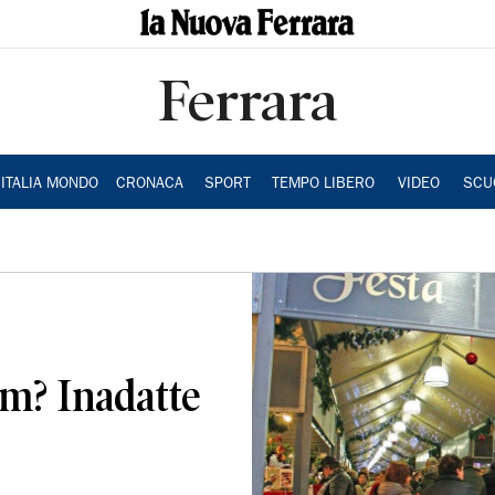
Ferrara
ITALIA MONDO
CRONACA
SPORT
TEMPO LIBERO
VIDEO
SCU
om? Inadatte