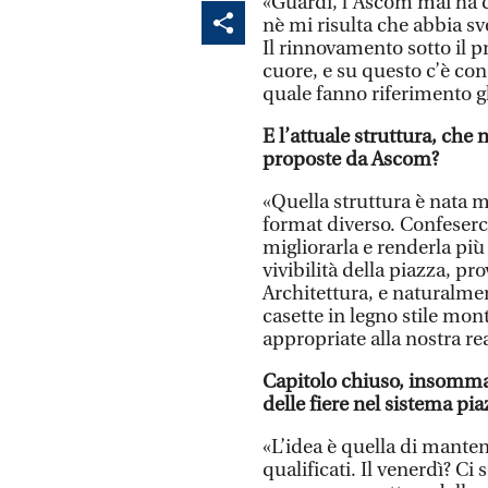
«Guardi, l’Ascom mai ha 
nè mi risulta che abbia sv
Il rinnovamento sotto il p
cuore, e su questo c’è con
quale fanno riferimento g
E l’attuale struttura, che
proposte da Ascom?
«Quella struttura è nata m
format diverso. Confeserce
migliorarla e renderla più 
vivibilità della piazza, p
Architettura, e naturalme
casette in legno stile mon
appropriate alla nostra rea
Capitolo chiuso, insomma.
delle fiere nel sistema pia
«L’idea è quella di manten
qualificati. Il venerdì? C