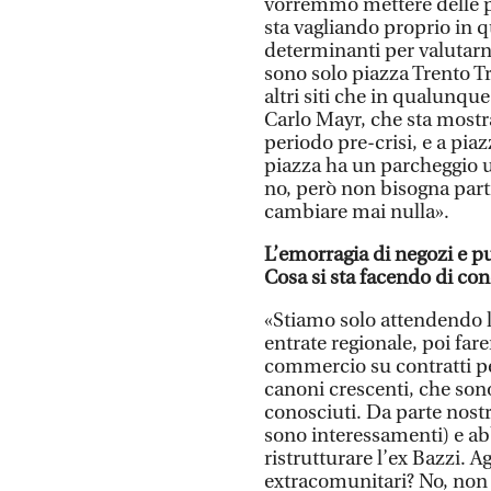
vorremmo mettere delle pan
sta vagliando proprio in 
determinanti per valutarne
sono solo piazza Trento T
altri siti che in qualunque
Carlo Mayr, che sta mostr
periodo pre-crisi, e a piazz
piazza ha un parcheggio u
no, però non bisogna parti
cambiare mai nulla».
L’emorragia di negozi e pu
Cosa si sta facendo di con
«Stiamo solo attendendo l
entrate regionale, poi fa
commercio su contratti pe
canoni crescenti, che son
conosciuti. Da parte nost
sono interessamenti) e ab
ristrutturare l’ex Bazzi. A
extracomunitari? No, non