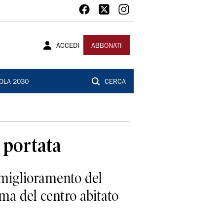
ACCEDI
ABBONATI
OLA 2030
CERCA
 portata
 miglioramento del
ima del centro abitato