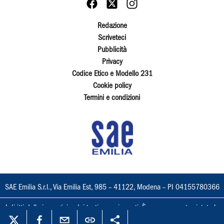
Redazione
Scriveteci
Pubblicità
Privacy
Codice Etico e Modello 231
Cookie policy
Termini e condizioni
SAE Emilia S.r.l., Via Emilia Est, 985 – 41122, Modena – PI 04155780366
I diritti delle immagini e dei testi sono riservati. È espressamente vietata la
loro riproduzione con qualsiasi mezzo e l'adattamento totale o parziale.