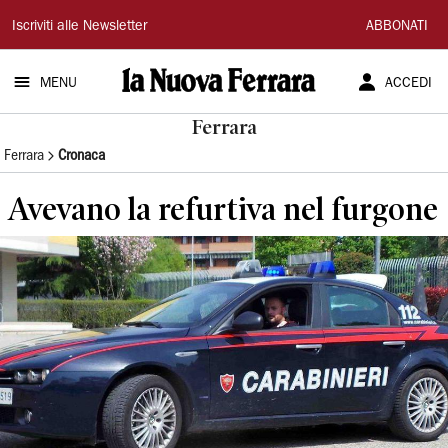
La
Iscriviti alle Newsletter
ABBONATI
Nuova
MENU
ACCEDI
Ferrara
Ferrara
Ferrara
Cronaca
Avevano la refurtiva nel furgone