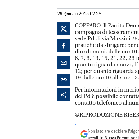
29 gennaio 2015 02:28
COPPARO. Il Partito Demo
campagna di tesseramento 
sede Pd di via Mazzini 29/
pratiche da sbrigare: per 
dire domani, dalle ore 10 a
6, 7, 8, 13, 15, 21, 22, 28
quanto riguarda marzo, l’1,
12; per quanto riguarda apr
19 dalle ore 10 alle ore 12
Per informazioni in merit
del Pd è possibile contatt
contatto telefonico al nu
©RIPRODUZIONE RISER
Non lasciare decidere l'algor
scegli
La Nuova Ferrara
per l