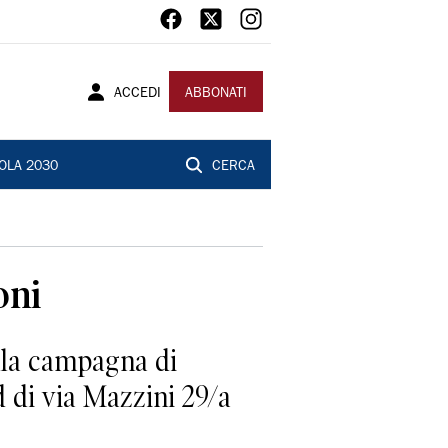
ACCEDI
ABBONATI
OLA 2030
CERCA
oni
lla campagna di
d di via Mazzini 29/a