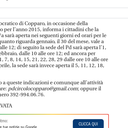
cratico di Copparo, in occasione della
per l’anno 2015, informa i cittadini che la
a sarà aperta nei seguenti giorni ed orari per le
quanto riguarda gennaio, il 30 del mese, vale a
lle 12; di seguito la sede del Pd sarà aperta l’1,
 febbraio, dalle 10 alle ore 12; ed ancora per
 7, 8, 14, 15, 21, 22, 28, 29 dalle ore 10 alle ore
ile, la sede sarà invece aperta il 5, 11, 12, 18,
.
o a queste indicazioni e comunque all’attività
are:
pdcircolocopparo@gmail.com
; oppure il
mero 392-994.06.76.
VATA
itmo:
CLICCA QUI
e tue notizie su Google