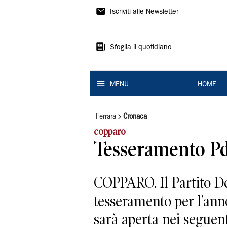
La
Iscriviti alle Newsletter
Nuova
Ferrara
Sfoglia il quotidiano
MENU
HOME
Ferrara
Cronaca
copparo
Tesseramento Pd 
COPPARO. Il Partito D
tesseramento per l’anno
sarà aperta nei seguenti