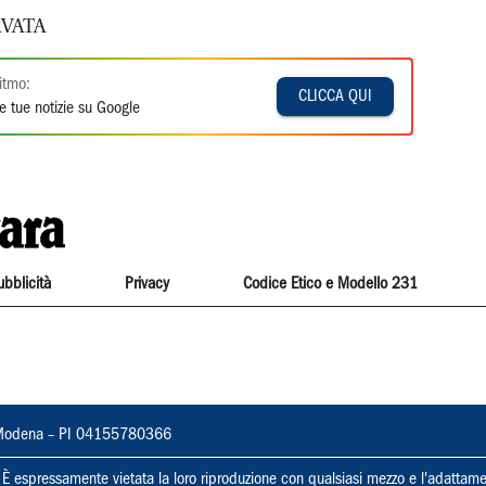
VATA
itmo:
CLICCA QUI
e tue notizie su Google
ubblicità
Privacy
Codice Etico e Modello 231
22, Modena – PI 04155780366
ti. È espressamente vietata la loro riproduzione con qualsiasi mezzo e l'adattame