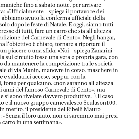
maniche fino a sabato notte, per arrivare
ta: «Ufficialmente – spiega il portavoce dei
 abbiamo avuto la conferma ufficiale della
olo dopo le feste di Natale. E oggi, siamo tutti
resse di tutti, fare un carro che sia all'altezza
adizione del Carnevale di Cento». Negli hangar,
 l'obiettivo è chiaro, tornare a riportare il
 un piacere o una sfida: «Noi – spiega Zanarini -
 sul circuito fosse una vera e propria gara, con
do da mantenere la competizione tra le società
ale di via Manin, manovre in corso, maschere in
e e saldatrici accese, seppur con la
, forse per qualcuno, «non saranno all'altezza
imi anni del famoso Carnevale di Cento», ma
e si sono rivelate davvero produttive. È il caso
tto e il nuovo gruppo carnevalesco Sculason100,
 In merito, il presidente dei Ribelli Mauro
i: «Senza il loro aiuto, non ci saremmo mai presi
n carro in una settimana».