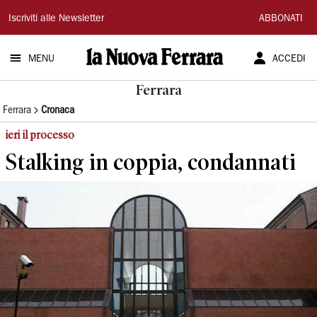
La
Iscriviti alle Newsletter
ABBONATI
Nuova
MENU
ACCEDI
Ferrara
Ferrara
Ferrara
Cronaca
ieri il processo
Stalking in coppia, condannati