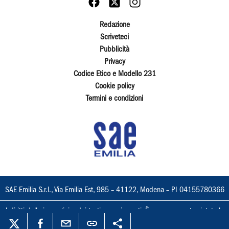
Redazione
Scriveteci
Pubblicità
Privacy
Codice Etico e Modello 231
Cookie policy
Termini e condizioni
SAE Emilia S.r.l., Via Emilia Est, 985 – 41122, Modena – PI 04155780366
I diritti delle immagini e dei testi sono riservati. È espressamente vietata la
loro riproduzione con qualsiasi mezzo e l'adattamento totale o parziale.